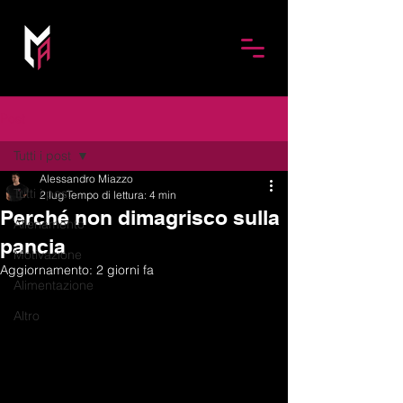
Post
Tutti i post
Alessandro Miazzo
Tutti i post
2 lug
Tempo di lettura: 4 min
Perché non dimagrisco sulla
Allenamento
pancia
Motivazione
Aggiornamento:
2 giorni fa
Alimentazione
Altro