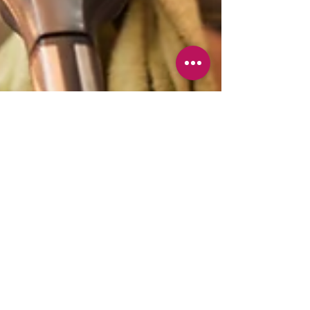
Alessandro Miazzo
3 set 2024
Tempo di lettura: 4 min
Allenamento
Riscaldamento Pre-Allenamento:
La Fase Essenziale per Prevenire