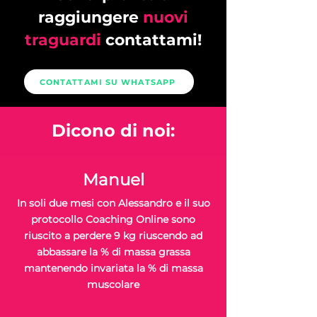
raggiungere
nuovi
traguardi
contattami!
CONTATTAMI SU WHATSAPP
Dicono di noi:
Manuel
In soli due mesi con Alessandro e il suo
protocollo Coaching Online sono
riuscito a perdere 9 kg riuscendo ad
abbassare la % di massa grassa
mantenendo invariata la % di massa
muscolare