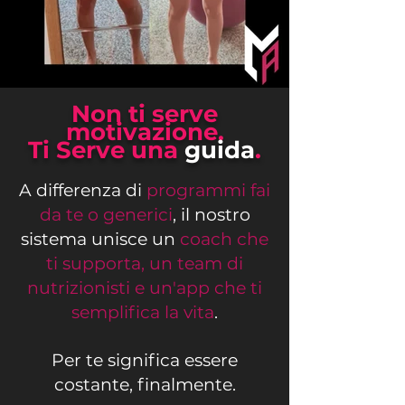
Non ti serve
motivazione.
Ti Serve una
guida
.
A differenza di
programmi fai
da te o generici
, il nostro
sistema unisce un
coach che
ti supporta, un team di
nutrizionisti e un'app che ti
semplifica la vita
.
Per te significa essere
costante, finalmente.