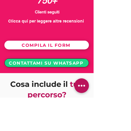
750+
Clienti seguiti
Clicca qui per leggere altre recensioni
COMPILA IL FORM
CONTATTAMI SU WHATSAPP
Cosa include il
tuo
percorso?
Non ricevi solo delle schede, ma un
sistema completo pensato per darti
supporto, chiarezza e farti ottenere
risultati concreti e duraturi. Ecco cosa