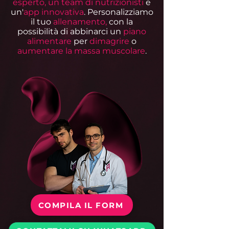
esperto, un team di nutrizionisti
e
un'
app innovativa
. Personalizziamo
il tuo
allenamento,
con la
possibilità di abbinarci un
piano
alimentare
per
dimagrire
o
aumentare la massa muscolare
.
COMPILA IL FORM