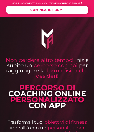
-20% SU PAGAMENTO UNICA SOLUZIONE, POCHI POSTI RIMASTI ⌛️
COMPILA IL FORM
Non perdere altro tempo!
Inizia
subito un
percorso con noi
per
raggiungere la
forma fisica che
desideri!
PERCORSO DI
COACHING ONLINE
PERSONALIZZATO
CON APP
Trasforma i tuoi
obiettivi di fitness
in realtà con un
personal trainer