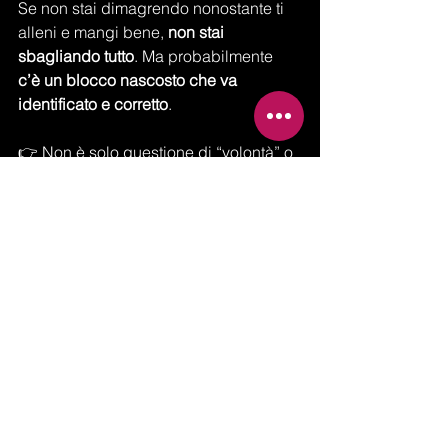
Se non stai dimagrendo nonostante ti 
alleni e mangi bene, 
non stai 
sbagliando tutto
. Ma probabilmente 
c’è un blocco nascosto che va 
identificato e corretto
.
👉 Non è solo questione di “volontà” o 
“dieta ferrea”. È questione di 
strategia, 
personalizzazione e sostenibilità
.
📩 Vuoi un check del tuo 
percorso per capire dove 
stai rallentando?
Contattami per una 
valutazione 
personalizzata
, e vediamo insieme 
come sbloccare i tuoi risultati senza 