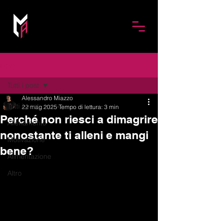
Post
Tutti i post
Alessandro Miazzo
Tutti i post
22 mag 2025
Tempo di lettura: 3 min
Perché non riesci a dimagrire
Allenamento
nonostante ti alleni e mangi
Motivazione
bene?
Alimentazione
Altro