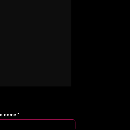
nizia un percorso con me e
i.
tuo nome