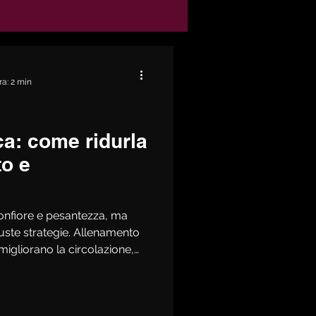
ra: 2 min
ca: come ridurla
o e
gonfiore e pesantezza, ma
iuste strategie. Allenamento
 migliorano la circolazione,
ilibrata con più acqua,
cilita il drenaggio naturale.
ndamentale. Per un