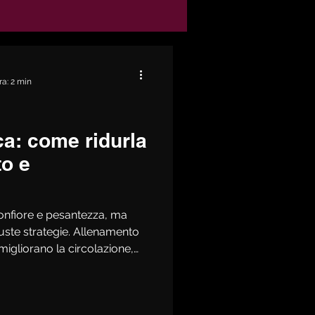
ra: 2 min
ca: come ridurla
o e
gonfiore e pesantezza, ma
iuste strategie. Allenamento
 migliorano la circolazione,
ilibrata con più acqua,
cilita il drenaggio naturale.
ndamentale. Per un