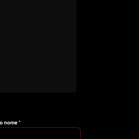
nizia un percorso con me e
i.
tuo nome