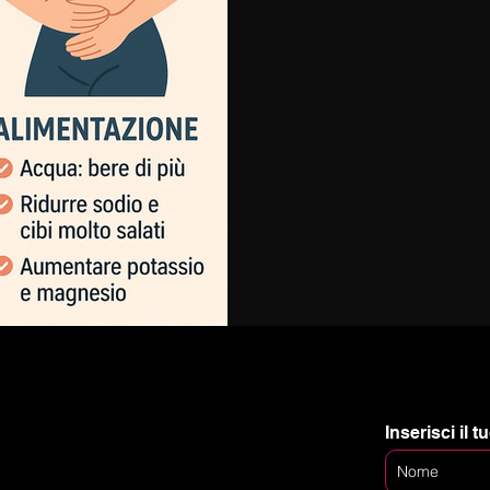
approccio personalizzato, i
ottieni risultati reali e duratur
Inserisci il 