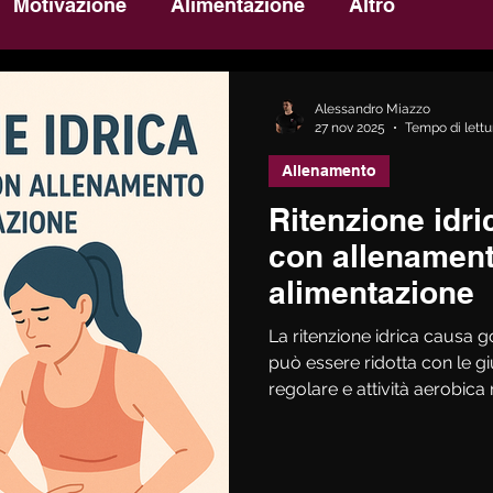
Motivazione
Alimentazione
Altro
Alessandro Miazzo
27 nov 2025
Tempo di lettu
Allenamento
Ritenzione idri
con allenament
alimentazione
La ritenzione idrica causa 
può essere ridotta con le g
regolare e attività aerobica
mentre un’alimentazione equ
meno sodio e più potassio fa
Gestire stress e sonno è fo