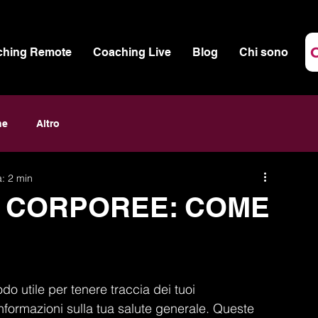
ching Remote
Coaching Live
Blog
Chi sono
ne
Altro
a: 2 min
 CORPOREE: COME
o utile per tenere traccia dei tuoi 
informazioni sulla tua salute generale. Queste 