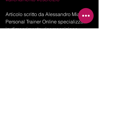
Articolo scritto da Alessandro Miazzo, 
Personal Trainer Online specializzato 
in dimagrimento, ricomposizione 
corporea e aumento della massa 
muscolare. Da oltre 1000 clienti seguiti 
online con risultati reali. 👉 Scopri il 
Coaching Online Personalizzato.
allenamento
sedentarietà
attivitàfisica
esercizio
Allenamento
Mostra tutti
Post recenti